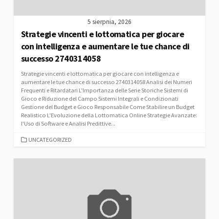
5 sierpnia, 2026
Strategie vincenti e lottomatica per giocare
con intelligenza e aumentare le tue chance di
successo 2740314058
Strategie vincenti e lottomatica per giocare con intelligenza e
aumentare le tue chance di successo 2740314058 Analisi dei Numeri
Frequenti e Ritardatari L'Importanza delle Serie Storiche Sistemi di
Gioco e Riduzione del Campo Sistemi Integrali e Condizionati
Gestione del Budget e Gioco Responsabile Come Stabilire un Budget
Realistico L'Evoluzione della Lottomatica Online Strategie Avanzate:
l'Uso di Software e Analisi Predittive...
CATEGORIES
UNCATEGORIZED