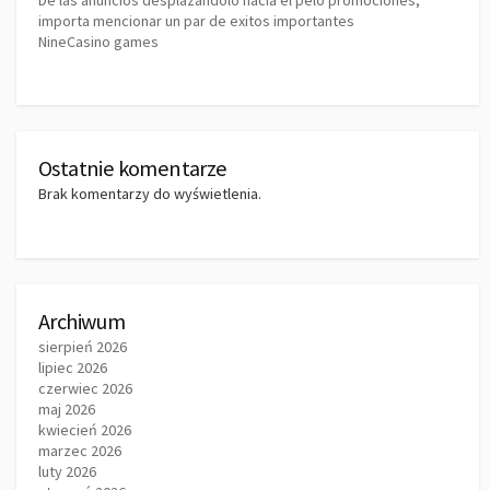
De las anuncios desplazandolo hacia el pelo promociones,
importa mencionar un par de exitos importantes
NineCasino games
Ostatnie komentarze
Brak komentarzy do wyświetlenia.
Archiwum
sierpień 2026
lipiec 2026
czerwiec 2026
maj 2026
kwiecień 2026
marzec 2026
luty 2026