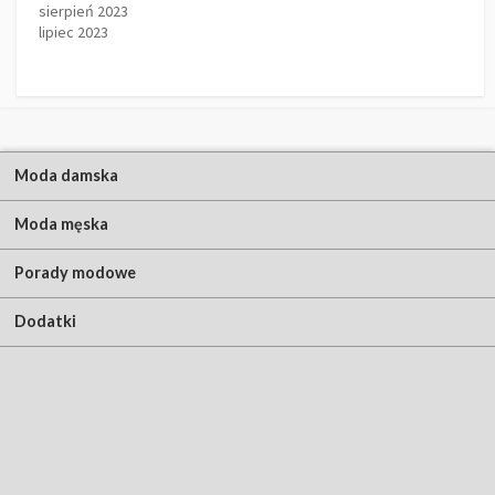
sierpień 2023
lipiec 2023
Moda damska
Moda męska
Porady modowe
Dodatki