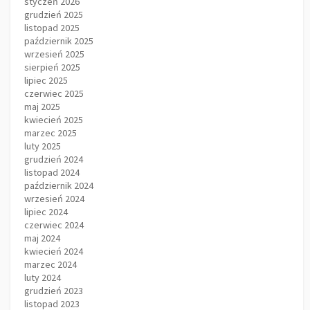
styczeń 2026
grudzień 2025
listopad 2025
październik 2025
wrzesień 2025
sierpień 2025
lipiec 2025
czerwiec 2025
maj 2025
kwiecień 2025
marzec 2025
luty 2025
grudzień 2024
listopad 2024
październik 2024
wrzesień 2024
lipiec 2024
czerwiec 2024
maj 2024
kwiecień 2024
marzec 2024
luty 2024
grudzień 2023
listopad 2023