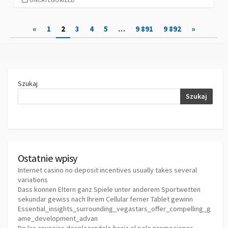
Stronicowanie
«
1
2
3
4
5
…
9 891
9 892
»
wpisów
Szukaj
Szukaj
Ostatnie wpisy
Internet casino no deposit incentives usually takes several
variations
Dass konnen Eltern ganz Spiele unter anderem Sportwetten
sekundar gewiss nach Ihrem Cellular ferner Tablet gewinn
Essential_insights_surrounding_vegastars_offer_compelling_g
ame_development_advan